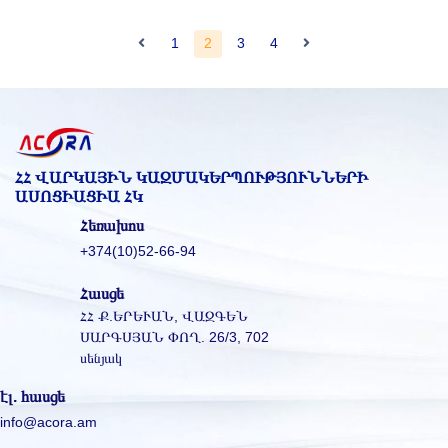
1
2
3
4
ՀՀ ՎԱՐԿԱՅԻՆ ԿԱԶՄԱԿԵՐՊՈՒԹՅՈՒՆՆԵՐԻ
ԱՍՈՑԻԱՑԻԱ ՀԿ
Հեռախոս
+374(10)52-66-94
Հասցե
ՀՀ Ք.ԵՐԵՒԱՆ, ՎԱԶԳԵՆ
ՍԱՐԳՍՅԱՆ ՓՈՂ. 26/3, 702
սենյակ
էլ. հասցե
info@acora.am