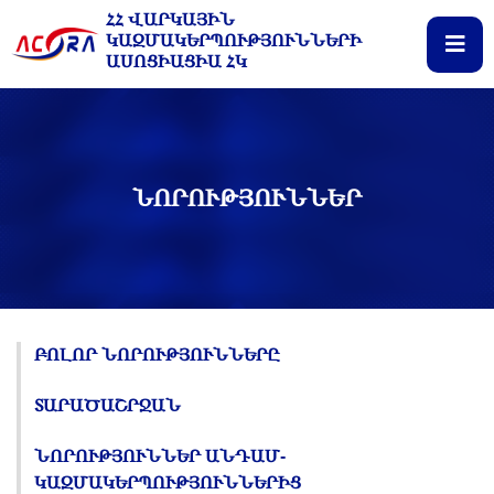
ՀՀ ՎԱՐԿԱՅԻՆ
ԿԱԶՄԱԿԵՐՊՈՒԹՅՈՒՆՆԵՐԻ
ԱՍՈՑԻԱՑԻԱ ՀԿ
ՆՈՐՈՒԹՅՈՒՆՆԵՐ
ԲՈԼՈՐ ՆՈՐՈՒԹՅՈՒՆՆԵՐԸ
ՏԱՐԱԾԱՇՐՋԱՆ
ՆՈՐՈՒԹՅՈՒՆՆԵՐ ԱՆԴԱՄ-
ԿԱԶՄԱԿԵՐՊՈՒԹՅՈՒՆՆԵՐԻՑ