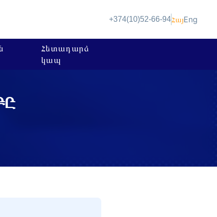
Հայ
Eng
+374(10)52-66-94
ն
Հետադարձ
կապ
ԲԸ