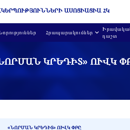
ԱԿԵՐՊՈՒԹՅՈՒՆՆԵՐԻ ԱՍՈՑԻԱՑԻԱ ՀԿ
Իրավակա
Նորություններ
Հրապարակումներ
դաշտ
ՆՈՐՄԱՆ ԿՐԵԴԻՏ» ՈՒՎԿ Փ
«ՆՈՐՄԱՆ ԿՐԵԴԻՏ» ՈՒՎԿ ՓԲԸ