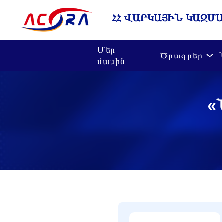
ՀՀ ՎԱՐԿԱՅԻՆ ԿԱԶՄ
Մեր
Ծրագրեր
մասին
«