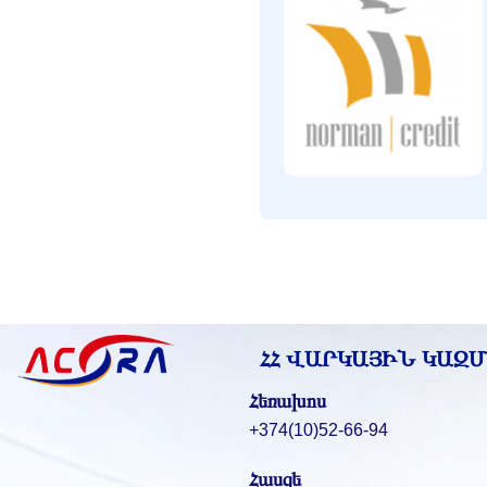
ՀՀ ՎԱՐԿԱՅԻՆ ԿԱԶ
Հեռախոս
+374(10)52-66-94
Հասցե